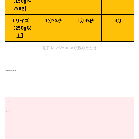
【150g～
250g】
Lサイズ
1分30秒
2分45秒
4分
【250g以
上】
電子レンジ500wで温めたとき
もし、冷たい時や凍っていた場合は『
30秒ごと
』細かく温め直してくださいね♬
また、温める際は下記に注意してください♪
ねっとり系(紅はるか・シルクスイートなど)
焼き芋の場合は
サランラップは不要
・ホクホク系(紅あずま・なると金時など)