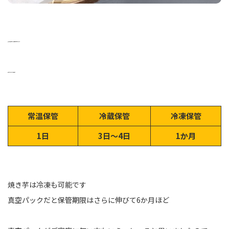
焼き芋は保管方法により賞味期限に違いがあります♪
表にしてみましたのでご参考に♪
常温保管
冷蔵保管
冷凍保管
1日
3日～4日
1か月
焼き芋は冷凍も可能です
真空パックだと保管期限はさらに伸びて6か月ほど