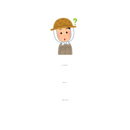
焼き芋をたくさん買ったけど、食べきれない・・・
日持ちはどのくらいするのかな？？
焼き芋の温め方はオーブン？電子レンジで良いの？