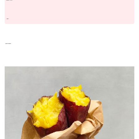
焼き芋の場合はサランラップをしましょう！
・火傷に注意！！
焼き芋は品種によって甘さや食感が違う！