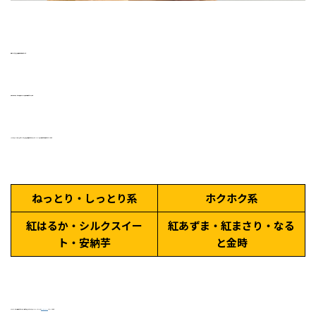
品種によって焼き芋の食感や味が全然違います♬
最後に「ねっとり・しっとり系」「ホクホク系」に分類してみますね♬
スーパーやネットショップなどでたくさんの焼き芋が販売されておりますので、imoimoの表を参考にして購入してみてください♪
ねっとり・しっとり系
ホクホク系
紅はるか・シルクスイー
紅あずま・紅まさり・なる
ト・安納芋
と金時
まだまだたくさんの品種がございますが、書ききれないので悩んだらimoimoのInstagram『
imo_imo.official
』でDMください♪