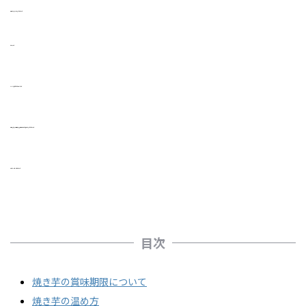
今回はこんなお悩みに答えていきます♪
こんにちは♪
imoimoを運営しているユウヤです♬
今回は焼き芋の賞味期限ならびに温め方について簡単にお答えしていきます♬
それでは、宜しくお願いします♪
目次
焼き芋の賞味期限について
焼き芋の温め方