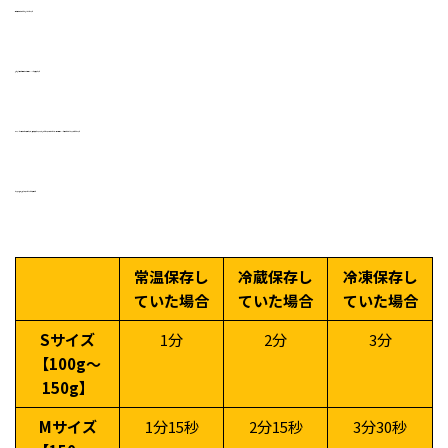
次に温め方についてお答えいたします♪
焼き芋を温める場合には『電子レンジ』で大丈夫です♪
オーブンでも温め直しは可能ですが、皮が焦げてパリパリになってしまう恐れがあるため、私は電子レンジで温めることをおすすめしています♪
こちらも簡単な表を作りましたのでご参考に♪
常温保存し
冷蔵保存し
冷凍保存し
ていた場合
ていた場合
ていた場合
Sサイズ
1分
2分
3分
【100g～
150g】
Mサイズ
1分15秒
2分15秒
3分30秒