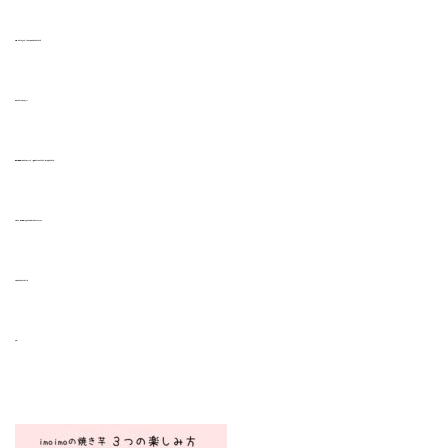
以上、ここまで読んでくださりありがとうございました♪
わかっていただけたかな？？
下記の画像にまとめておりますので、冷蔵庫にでも貼っておいてくれたら嬉しいです♬
それでは、次の記事も頑張って作成したいとおもいます！！
ありがとうございました～♬
ユウヤ