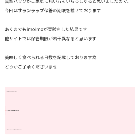
真空パックがご家庭に無い方もいらっしゃると思いましたので、
今回は
サランラップ保管
の期限を載せております
あくまでもimoimoが実験をした結果です
他サイトでは保管期限が若干異なると思います
美味しく食べられる日数を記載しております為
どうかご了承くださいませ
・常温保管の場合は直射日光を避けてください！なるべく冷蔵庫で保管！
・冷蔵・冷凍する場合はサランラップなどで包み、水分を飛ばさないようにしてください
・冷凍保管はサランラップで包みジップロックにいれて保管すると長持ちします。取り出す際にも便利ですよ♪